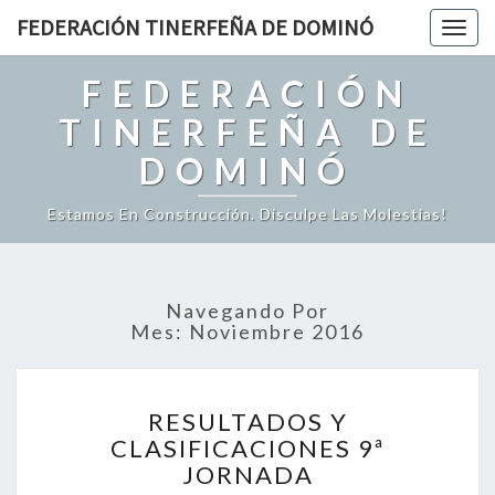
FEDERACIÓN TINERFEÑA DE DOMINÓ
Togg
navig
FEDERACIÓN
TINERFEÑA DE
DOMINÓ
Estamos En Construcción. Disculpe Las Molestias!
Navegando Por
Mes: Noviembre 2016
R
RESULTADOS Y
E
CLASIFICACIONES 9ª
S
JORNADA
U