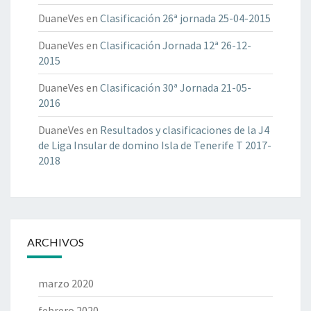
I
DuaneVes
en
Clasificación 26ª jornada 25-04-2015
N
Ó
DuaneVes
en
Clasificación Jornada 12ª 26-12-
P
2015
O
R
DuaneVes
en
Clasificación 30ª Jornada 21-05-
E
2016
Q
U
DuaneVes
en
Resultados y clasificaciones de la J4
I
de Liga Insular de domino Isla de Tenerife T 2017-
P
2018
O
S
.
J
O
ARCHIVOS
R
N
A
marzo 2020
D
febrero 2020
A