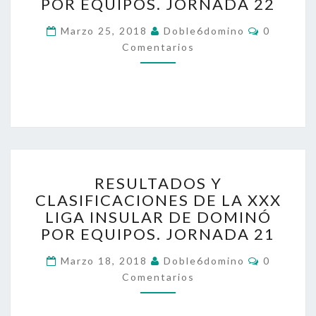
L
POR EQUIPOS. JORNADA 22
T
C
Marzo 25, 2018
A
Doble6domino
0
O
D
Comentarios
M
E
O
N
S
T
A
Y
R
C
I
O
L
S
A
S
R
I
RESULTADOS Y
E
F
CLASIFICACIONES DE LA XXX
S
I
LIGA INSULAR DE DOMINÓ
U
C
L
POR EQUIPOS. JORNADA 21
A
T
C
C
Marzo 18, 2018
A
Doble6domino
0
I
O
D
Comentarios
O
M
E
O
N
N
S
E
T