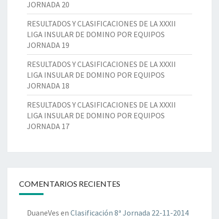
Q
JORNADA 20
1
A
U
X
RESULTADOS Y CLASIFICACIONES DE LA XXXII
I
X
LIGA INSULAR DE DOMINO POR EQUIPOS
P
X
JORNADA 19
O
L
S
I
RESULTADOS Y CLASIFICACIONES DE LA XXXII
.
G
LIGA INSULAR DE DOMINO POR EQUIPOS
J
A
JORNADA 18
O
I
R
N
RESULTADOS Y CLASIFICACIONES DE LA XXXII
N
S
LIGA INSULAR DE DOMINO POR EQUIPOS
A
U
JORNADA 17
D
L
A
A
2
R
0
D
E
COMENTARIOS RECIENTES
D
O
M
DuaneVes
en
Clasificación 8ª Jornada 22-11-2014