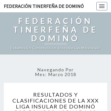
FEDERACIÓN TINERFEÑA DE DOMINÓ
Togg
navig
FEDERACIÓN
TINERFEÑA DE
DOMINÓ
Estamos En Construcción. Disculpe Las Molestias!
Navegando Por
Mes: Marzo 2018
R
RESULTADOS Y
E
CLASIFICACIONES DE LA XXX
S
LIGA INSULAR DE DOMINÓ
U