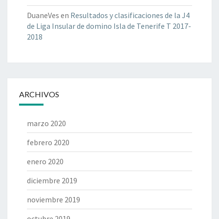
Q
U
DuaneVes
en
Resultados y clasificaciones de la J4
I
de Liga Insular de domino Isla de Tenerife T 2017-
P
2018
O
S
J
O
R
ARCHIVOS
N
A
D
marzo 2020
A
febrero 2020
2
enero 2020
diciembre 2019
noviembre 2019
octubre 2019