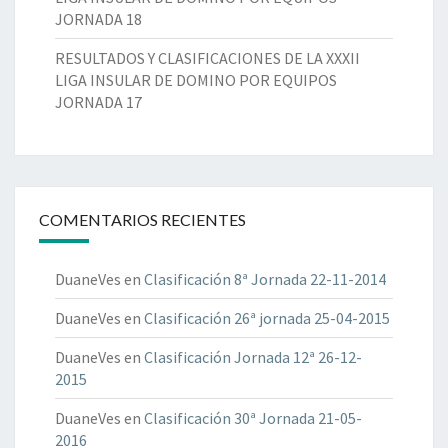
A
O
JORNADA 18
N
I
P
A
N
RESULTADOS Y CLASIFICACIONES DE LA XXXII
O
D
S
LIGA INSULAR DE DOMINO POR EQUIPOS
R
A
U
JORNADA 17
E
4
L
Q
A
U
R
I
D
P
E
O
COMENTARIOS RECIENTES
D
S
O
J
M
DuaneVes
en
Clasificación 8ª Jornada 22-11-2014
O
I
R
DuaneVes
en
Clasificación 26ª jornada 25-04-2015
N
N
O
A
DuaneVes
en
Clasificación Jornada 12ª 26-12-
P
D
2015
O
A
R
3
DuaneVes
en
Clasificación 30ª Jornada 21-05-
E
2016