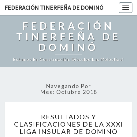
FEDERACIÓN TINERFEÑA DE DOMINÓ
Togg
navig
FEDERACIÓN
TINERFEÑA DE
DOMINÓ
Estamos En Construcción. Disculpe Las Molestias!
Navegando Por
Mes: Octubre 2018
R
RESULTADOS Y
E
CLASIFICACIONES DE LA XXXI
S
LIGA INSULAR DE DOMINO
U