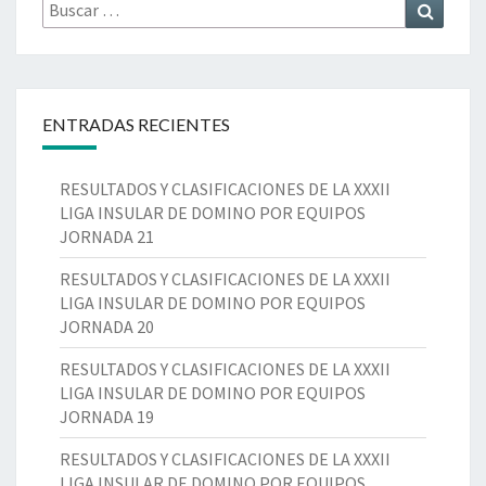
Buscar
X
Buscar
D
F
por:
X
E
I
X
D
C
L
O
A
I
M
C
G
ENTRADAS RECIENTES
I
I
A
N
O
I
O
RESULTADOS Y CLASIFICACIONES DE LA XXXII
N
N
P
LIGA INSULAR DE DOMINO POR EQUIPOS
E
S
O
JORNADA 21
S
U
R
D
L
E
RESULTADOS Y CLASIFICACIONES DE LA XXXII
E
A
Q
LIGA INSULAR DE DOMINO POR EQUIPOS
L
R
U
JORNADA 20
A
D
I
X
E
P
RESULTADOS Y CLASIFICACIONES DE LA XXXII
X
D
O
LIGA INSULAR DE DOMINO POR EQUIPOS
X
O
S
JORNADA 19
L
M
J
I
I
RESULTADOS Y CLASIFICACIONES DE LA XXXII
O
G
N
LIGA INSULAR DE DOMINO POR EQUIPOS
R