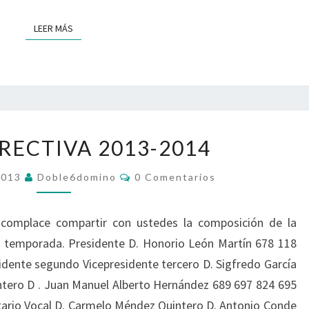
P
M
L
LEER MÁS
LEER MÁS
I
I
T
N
É
A
D
R
E
I
C
O
J
O
RECTIVA 2013-2014
U
M
N
P
C
2013
Doble6domino
0 Comentarios
T
E
O
M
A
T
E
D
N
I
 complace compartir con ustedes la composición de la
T
I
C
A
te temporada. Presidente D. Honorio León Martín 678 118
R
R
I
I
idente segundo Vicepresidente tercero D. Sigfredo García
E
O
Ó
S
ntero D . Juan Manuel Alberto Hernández 689 697 824 695
C
N
T
tario Vocal D. Carmelo Méndez Quintero D. Antonio Conde