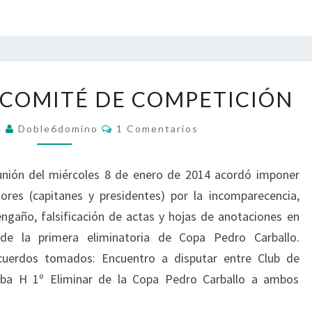
E
T
G
E
O
R
Y
N
E
O
S
S
R
 COMITÉ DE COMPETICIÓN
A
T
M
N
A
A
C
4
Doble6domino
1 Comentarios
C
O
T
T
M
I
U
E
I
O
N
unión del miércoles 8 de enero de 2014 acordó imponer
T
V
T
N
A
O
ores (capitanes y presidentes) por la incomparecencia,
O
R
E
S
I
Y
ngaño, falsificación de actas y hojas de anotaciones en
S
O
D
S
e la primera eliminatoria de Copa Pedro Carballo.
D
I
E
uerdos tomados: Encuentro a disputar entre Club de
S
L
a H 1º Eliminar de la Copa Pedro Carballo a ambos
C
C
I
O