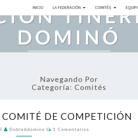
CIÓN TINER
INICIO
LA FEDERACIÓN
COMITÉS
EQUIP
DOMINÓ
s En Construcción. Disculpe Las Mol
Navegando Por
Categoría: Comités
R
 COMITÉ DE COMPETICIÓN
E
S
C
15
Doble6domino
1 Comentarios
O
O
M