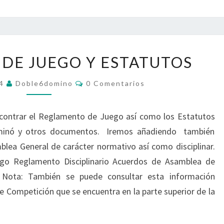
E
O
Ó
S
L
N
A
A
R
S
DE JUEGO Y ESTATUTOS
E
A
G
M
C
14
Doble6domino
0 Comentarios
L
O
B
M
A
L
E
M
N
E
ncontrar el Reglamento de Juego así como los Estatutos
T
E
A
A
ominó y otros documentos. Iremos añadiendo también
R
N
D
I
lea General de carácter normativo así como disciplinar.
T
O
E
S
go Reglamento Disciplinario Acuerdos de Asamblea de
O
C
D
io Nota: También se puede consultar esta información
A
E
R
 Competición que se encuentra en la parte superior de la
J
A
U
C