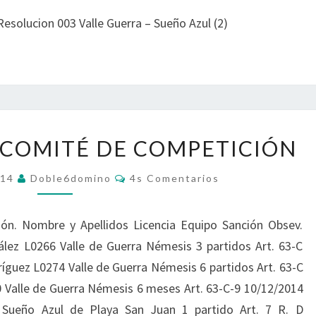
M
E
C
I
N
I
Resolucion 003 Valle Guerra – Sueño Azul (2)
T
I
Ó
A
T
O
N
R
É
I
N
O
D
S
E
E
S
A
D
P
S
E
 COMITÉ DE COMPETICIÓN
E
A
L
L
N
C
C
014
Doble6domino
4s Comentarios
A
C
O
O
C
M
I
M
E
I
O
N
I
ón. Nombre y Apellidos Licencia Equipo Sanción Obsev.
T
Ó
N
A
T
ález L0266 Valle de Guerra Némesis 3 partidos Art. 63-C
N
R
E
É
I
guez L0274 Valle de Guerra Némesis 6 partidos Art. 63-C
S
O
D
S
 Valle de Guerra Némesis 6 meses Art. 63-C-9 10/12/2014
D
E
E
 Sueño Azul de Playa San Juan 1 partido Art. 7 R. D
C