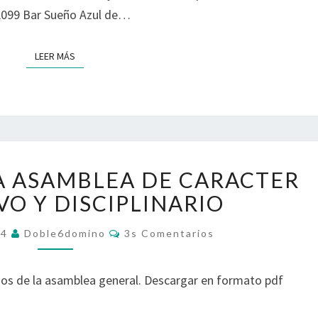
L
O
L099 Bar Sueño Azul de…
C
M
O
P
LEER MÁS
LEER MÁS
M
E
I
T
T
I
É
C
D
I
E
Ó
A
C
N
A ASAMBLEA DE CARACTER
C
O
O Y DISCIPLINARIO
U
M
E
P
C
R
14
Doble6domino
3s Comentarios
E
O
D
M
T
E
O
N
I
os de la asamblea general. Descargar en formato pdf
T
S
C
A
D
R
I
I