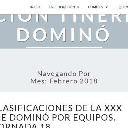
CIÓN TINER
INICIO
LA FEDERACIÓN
COMITÉS
EQUIP
DOMINÓ
s En Construcción. Disculpe Las Mol
Navegando Por
Mes: Febrero 2018
R
LASIFICACIONES DE LA XXX
E
DE DOMINÓ POR EQUIPOS.
S
U
ORNADA 18