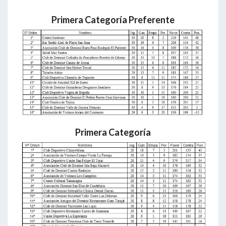
A
A
R
C
Primera Categoría Preferente
I
I
O
S
Ó
N
3
0
ª
J
O
R
N
Primera Categoría
A
D
A
2
1
-
0
5
-