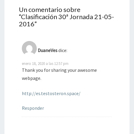
Un comentario sobre
“
Clasificación 30ª Jornada 21-05-
2016
”
DuaneVes
dice:
enero 18, 2020 a las 12:57 pm
Thank you for sharing your awesome
webpage.
http://es.testosteron.space/
Responder