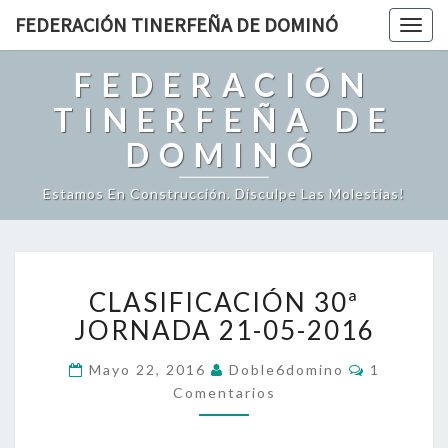
FEDERACIÓN TINERFEÑA DE DOMINÓ
Togg
navig
FEDERACIÓN
TINERFEÑA DE
DOMINÓ
Estamos En Construcción. Disculpe Las Molestias!
C
CLASIFICACIÓN 30ª
L
A
JORNADA 21-05-2016
S
I
C
Mayo 22, 2016
Doble6domino
1
O
F
Comentarios
M
I
E
N
C
T